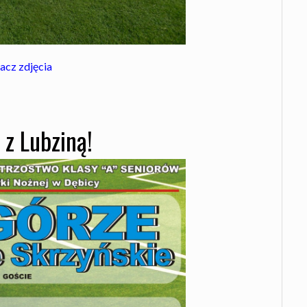
acz zdjęcia
z Lubziną!