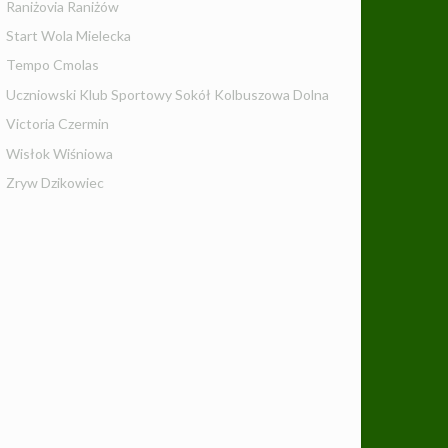
Raniżovia Raniżów
Start Wola Mielecka
Tempo Cmolas
Uczniowski Klub Sportowy Sokół Kolbuszowa Dolna
Victoria Czermin
Wisłok Wiśniowa
Zryw Dzikowiec