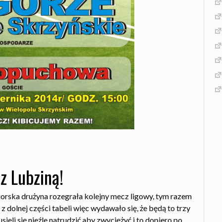
z Lubziną!
iorska drużyna rozegrała kolejny mecz ligowy, tym razem
 dolnej części tabeli więc wydawało się, że będą to trzy
ieli się nieźle natrudzić aby zwyciężyć i to dopiero po