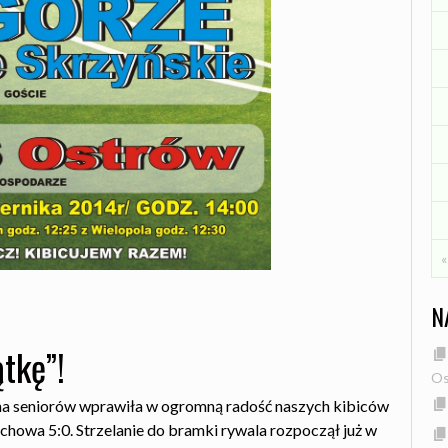
«
N
tkę”!
Os
yna seniorów wprawiła w ogromną radość naszych kibiców
howa 5:0. Strzelanie do bramki rywala rozpoczął już w