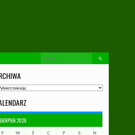
Szukaj:
RCHIWA
chiwa
ALENDARZ
SIERPIEŃ 2026
P
W
Ś
C
P
S
N