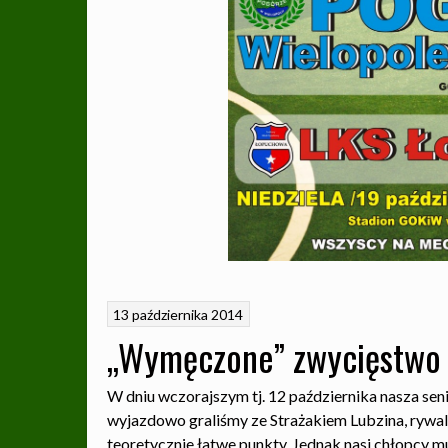
13 października 2014
„Wymęczone” zwycięstwo 
W dniu wczorajszym tj. 12 października nasza sen
wyjazdowo graliśmy ze Strażakiem Lubzina, rywal z
teoretycznie łatwe punkty. Jednak nasi chłopcy mus