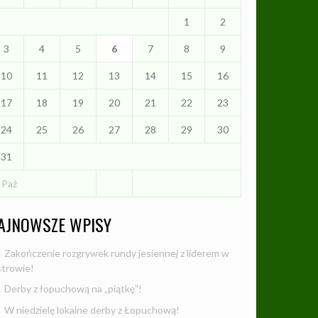
1
2
3
4
5
6
7
8
9
10
11
12
13
14
15
16
17
18
19
20
21
22
23
24
25
26
27
28
29
30
31
 Paź
AJNOWSZE WPISY
Zakończenie rozgrywek rundy jesiennej z liderem w
trowie!
Derby z łopuchową na „piątkę”!
W niedzielę lokalne derby z Łopuchową!