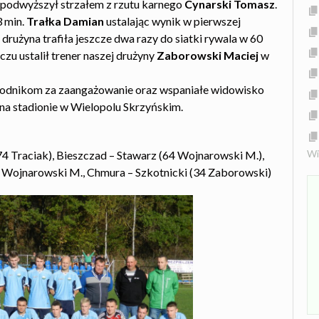
 podwyższył strzałem z rzutu karnego
Cynarski Tomasz
.
3 min.
Trałka Damian
ustalając wynik w pierwszej
drużyna trafiła jeszcze dwa razy do siatki rywala w 60
czu ustalił trener naszej drużyny
Zaborowski Maciej
w
zawodnikom za zaangażowanie oraz wspaniałe widowisko
 na stadionie w Wielopolu Skrzyńskim.
Wi
4 Traciak), Bieszczad – Stawarz (64 Wojnarowski M.),
), Wojnarowski M., Chmura – Szkotnicki (34 Zaborowski)