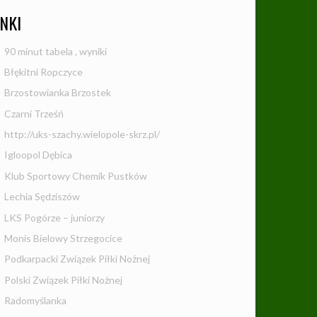
INKI
90 minut tabela , wyniki
Błękitni Ropczyce
Brzostowianka Brzostek
Czarni Trześń
http://uks-szachy.wielopole-skrz.pl/
Igloopol Dębica
Klub Sportowy Chemik Pustków
Lechia Sędziszów
LKS Pogórze – juniorzy
Monis Bielowy Strzegocice
Podkarpacki Związek Piłki Nożnej
Polski Związek Piłki Nożnej
Radomyślanka