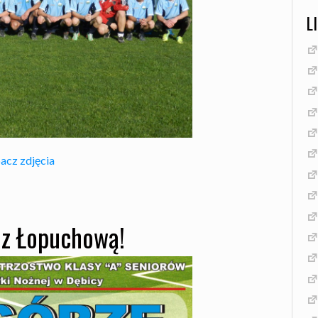
L
acz zdjęcia
 z Łopuchową!