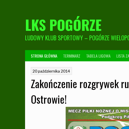
Skip
to
content
LKS POGÓRZE
LUDOWY KLUB SPORTOWY – POGÓRZE WIELOPO
STRONA GŁÓWNA
TERMINARZ
TABELA LIGOWA
LISTA 
20 października 2014
Zakończenie rozgrywek ru
Ostrowie!