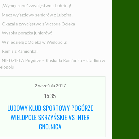
„Wymęczone” zwycięstwo z Lubziną!
Mecz wyjazdowy seniorów z Lubziną!
Okazałe zwycięstwo z Victorią Ocieka
Wysoka porażka juniorów!
W niedzielę z Ocieką w Wielopolu!
Remis z Kamionką!
NIEDZIELA Pogórze – Kaskada Kamionka – stadion w
elopolu
2 września 2017
15:35
LUDOWY KLUB SPORTOWY POGÓRZE
WIELOPOLE SKRZYŃSKIE VS INTER
GNOJNICA